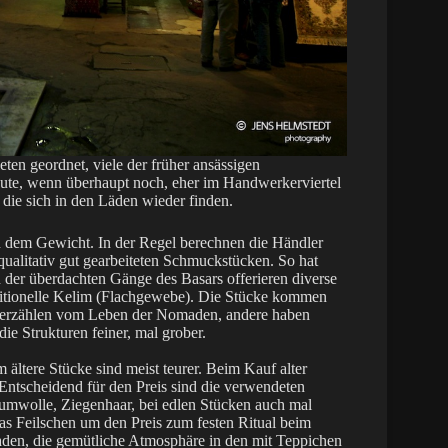
ten geordnet, viele der früher ansässigen
te, wenn überhaupt noch, eher im Handwerkerviertel
 die sich in den Läden wieder finden.
h dem Gewicht. In der Regel berechnen die Händler
 qualitativ gut gearbeiteten Schmuckstücken. So hat
 der überdachten Gänge des Basars offerieren diverse
ditionelle Kelim (Flachgewebe). Die Stücke kommen
er erzählen vom Leben der Nomaden, andere haben
ie Strukturen feiner, mal grober.
 ältere Stücke sind meist teurer. Beim Kauf alter
 Entscheidend für den Preis sind die verwendeten
aumwolle, Ziegenhaar, bei edlen Stücken auch mal
das Feilschen um den Preis zum festen Ritual beim
aden, die gemütliche Atmosphäre in den mit Teppichen