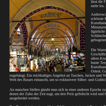
lässt die 
mehr los.
Anderswo 
schönste 
Kunsthand
Miniature
figürlich
Schläuche
gebogener
Die Waren
Geschäfte
allem Kru
bunte Tee
Kunsthand
Orient. G
zugehängt. Ein reichhaltiges Angebot an Taschen, Jacken und We
Welt des Basars eintaucht, um so exklusivere Silber- und Golds
An manchen Stellen glaubt man sich in einer anderen Epoche zu
denen der Zahn der Zeit nagt, um den Preis gefeilscht wird und
ausgebreitet werden.