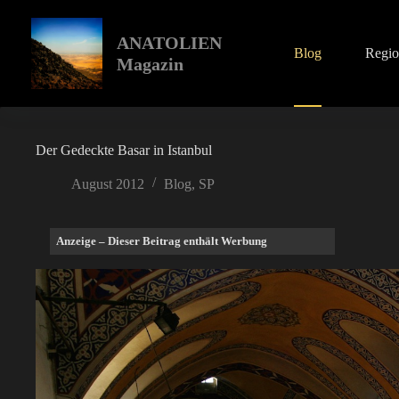
Zum
Inhalt
springen
ANATOLIEN
Blog
Regi
Magazin
Der Gedeckte Basar in Istanbul
August 2012
Blog
,
SP
Anzeige – Dieser Beitrag enthält Werbung