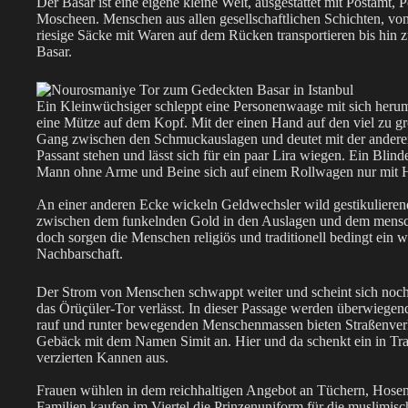
Der Basar ist eine eigene kleine Welt, ausgestattet mit Postamt,
Moscheen. Menschen aus allen gesellschaftlichen Schichten, von
riesige Säcke mit Waren auf dem Rücken transportieren bis hin
Basar.
Ein Kleinwüchsiger schleppt eine Personenwaage mit sich herum.
eine Mütze auf dem Kopf. Mit der einen Hand auf den viel zu groß
Gang zwischen den Schmuckauslagen und deutet mit der anderen
Passant stehen und lässt sich für ein paar Lira wiegen. Ein Blind
Mann ohne Arme und Beine sich auf einem Rollwagen nur mit Hi
An einer anderen Ecke wickeln Geldwechsler wild gestikulieren
zwischen dem funkelnden Gold in den Auslagen und dem mensch
doch sorgen die Menschen religiös und traditionell bedingt ein w
Nachbarschaft.
Der Strom von Menschen schwappt weiter und scheint sich noc
das Örüçüler-Tor verlässt. In dieser Passage werden überwiegend
rauf und runter bewegenden Menschenmassen bieten Straßenverk
Gebäck mit dem Namen Simit an. Hier und da schenkt ein in Trac
verzierten Kannen aus.
Frauen wühlen in dem reichhaltigen Angebot an Tüchern, Hose
Familien kaufen im Viertel die Prinzenuniform für die muslimisc