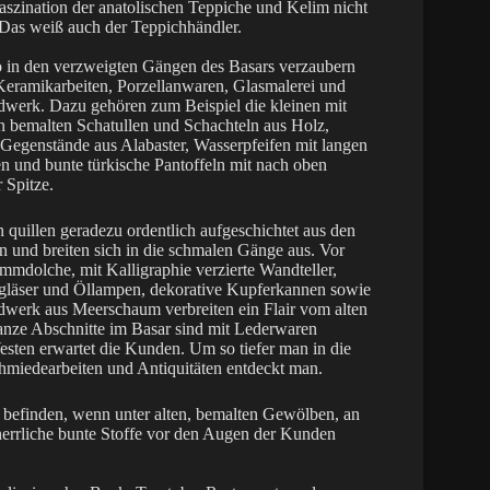
Faszination der anatolischen Teppiche und Kelim nicht
 Das weiß auch der Teppichhändler.
in den verzweigten Gängen des Basars verzaubern
Keramikarbeiten, Porzellanwaren, Glasmalerei und
werk. Dazu gehören zum Beispiel die kleinen mit
n bemalten Schatullen und Schachteln aus Holz,
e Gegenstände aus Alabaster, Wasserpfeifen mit langen
n und bunte türkische Pantoffeln mit nach oben
 Spitze.
 quillen geradezu ordentlich aufgeschichtet aus den
n und breiten sich in die schmalen Gänge aus. Vor
mmdolche, mit Kalligraphie verzierte Wandteller,
gläser und Öllampen, dekorative Kupferkannen sowie
werk aus Meerschaum verbreiten ein Flair vom alten
anze Abschnitte im Basar sind mit Lederwaren
sten erwartet die Kunden. Um so tiefer man in die
chmiedearbeiten und Antiquitäten entdeckt man.
 befinden, wenn unter alten, bemalten Gewölben, an
 herrliche bunte Stoffe vor den Augen der Kunden