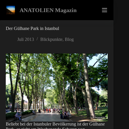
Zum
Inhalt
ANATOLIEN Magazin
springen
Der Gülhane Park in Istanbul
Juli 2013
Blickpunkte
,
Blog
Beliebt bei der Istanbuler Bevölkerung ist der Gülhane