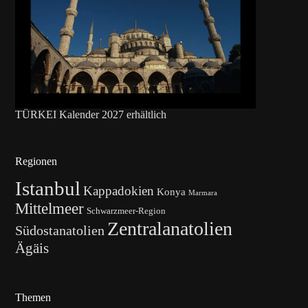
TÜRKEI Kalender 2027 erhältlich
Regionen
Istanbul
Kappadokien
Konya
Marmara
Mittelmeer
Schwarzmeer-Region
Zentralanatolien
Südostanatolien
Ägäis
Themen