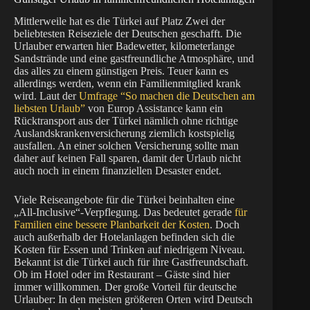
Mittlerweile hat es die Türkei auf Platz Zwei der
beliebtesten Reiseziele der Deutschen geschafft. Die
Urlauber erwarten hier Badewetter, kilometerlange
Sandstrände und eine gastfreundliche Atmosphäre, und
das alles zu einem günstigen Preis. Teuer kann es
allerdings werden, wenn ein Familienmitglied krank
wird. Laut der
Umfrage “So machen die Deutschen am
liebsten Urlaub”
von Europ Assistance kann ein
Rücktransport aus der Türkei nämlich ohne richtige
Auslandskrankenversicherung ziemlich kostspielig
ausfallen. An einer solchen Versicherung sollte man
daher auf keinen Fall sparen, damit der Urlaub nicht
auch noch in einem finanziellen Desaster endet.
Viele Reiseangebote für die Türkei beinhalten eine
„All-Inclusive“-Verpflegung. Das bedeutet gerade
für
Familien eine bessere Planbarkeit der Kosten
. Doch
auch außerhalb der Hotelanlagen befinden sich die
Kosten für Essen und Trinken auf niedrigem Niveau.
Bekannt ist die Türkei auch für ihre Gastfreundschaft.
Ob im Hotel oder im Restaurant – Gäste sind hier
immer willkommen. Der große Vorteil für deutsche
Urlauber: In den meisten größeren Orten wird Deutsch