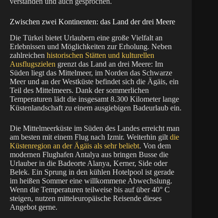
verstanden und auch gesprochen.
Zwischen zwei Kontinenten: das Land der drei Meere
Die Türkei bietet Urlaubern eine große Vielfalt an
Erlebnissen und Möglichkeiten zur Erholung. Neben
zahlreichen
historischen Stätten und kulturellen
Ausflugszielen
grenzt das Land an drei Meere: Im
Süden liegt das Mittelmeer, im Norden das Schwarze
Meer und an der Westküste befindet sich die Ägäis, ein
Teil des Mittelmeers. Dank der sommerlichen
Temperaturen lädt die insgesamt 8.300 Kilometer lange
Küstenlandschaft zu einem ausgiebigen Badeurlaub ein.
Die Mittelmeerküste im Süden des Landes erreicht man
am besten mit einem Flug nach Izmir. Weiterhin gilt
die
Küstenregion an der Ägäis als sehr beliebt
. Von dem
modernen Flughafen Antalya aus bringen Busse die
Urlauber in die Badeorte Alanya, Kerner, Side oder
Belek. Ein Sprung in den kühlen Hotelpool ist gerade
im heißen Sommer eine willkommene Abwechslung.
Wenn die Temperaturen teilweise bis auf über 40° C
steigen, nutzen mitteleuropäische Reisende dieses
Angebot gerne.