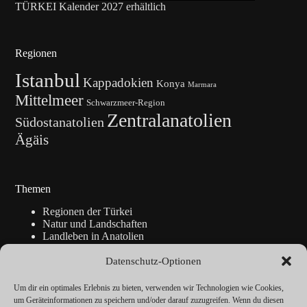
TÜRKEI Kalender 2027 erhältlich
Regionen
Istanbul
Kappadokien
Konya
Marmara
Mittelmeer
Schwarzmeer-Region
Zentralanatolien
Südostanatolien
Ägäis
Themen
Regionen der Türkei
Natur und Landschaften
Landleben in Anatolien
Kunsthandwerk
Geschichte
Datenschutz-Optionen
Istanbul
Blickpunkte
Um dir ein optimales Erlebnis zu bieten, verwenden wir Technologien wie Cookies,
Reise-Info
um Geräteinformationen zu speichern und/oder darauf zuzugreifen. Wenn du diesen