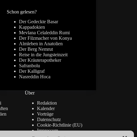
Ergebnisse
Schon gelesen?
Der Gedeckte Basar
Kappadokien
Mevlana Celaleddin Rumi
Der Filzmacher von Konya
Almleben in Anatolien
Der Berg Nemrut
Reise in die Jungsteinzeit
Der Kräuterapotheker
Safranbolu
Der Kalligraf
Nasreddin Hoca
Über
i
Redaktion
ften
Kalender
lien
Vorträge
Datenschutz
Cookie-Richtlinie (EU)
Impressum