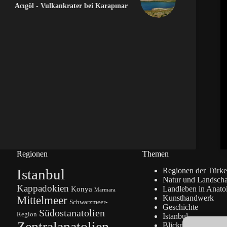
Acıgöl - Vulkankrater bei Karapınar
Regionen
Themen
Istanbul
Regionen der Türke
Natur und Landscha
Kappadokien
Konya
Landleben in Anato
Marmara
Kunsthandwerk
Mittelmeer
Schwarzmeer-
Geschichte
Südostanatolien
Region
Istanbul
Zentralanatolien
Blickpunkte