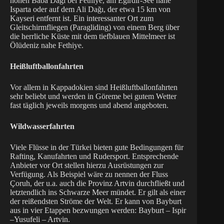
hohen Baba Dağı bei Fethiye, am Eğirdir-See nahe
Isparta oder auf dem Ali Dağı, der etwa 15 km von
Kayseri entfernt ist. Ein interessanter Ort zum
Gleitschirmfliegen (Paragliding) von einem Berg über
die herrliche Küste mit dem tiefblauen Mittelmeer ist
Ölüdeniz nahe Fethiye.
Heißluftballonfahrten
Vor allem in Kappadokien sind Heißluftballonfahrten
sehr beliebt und werden in Göreme bei gutem Wetter
fast täglich jeweils morgens und abend angeboten.
Wildwasserfahrten
Viele Flüsse in der Türkei bieten gute Bedingungen für
Rafting, Kanufahrten und Rudersport. Entsprechende
Anbieter vor Ort stellen hierzu Ausrüstungen zur
Verfügung. Als Beispiel wäre zu nennen der Fluss
Çoruh, der u.a. auch die Provinz Artvin durchfließt und
letztendlich ins Schwarze Meer mündet. Er gilt als einer
der reißendsten Ströme der Welt. Er kann von Bayburt
aus in vier Etappen bezwungen werden: Bayburt – Ispir
–Yusufeli – Artvin.