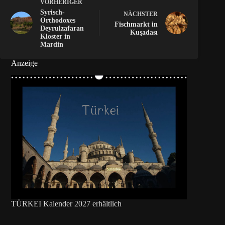
VORHERIGER
Syrisch-
NÄCHSTER
Orthodoxes
Fischmarkt in
Deyrulzafaran
Kuşadası
Kloster in
Mardin
Anzeige
TÜRKEI Kalender 2027 erhältlich