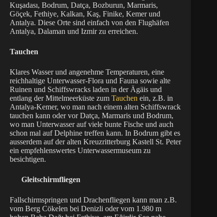
Kuşadası, Bodrum, Datça, Bozburun, Marmaris,
Göçek, Fethiye, Kalkan, Kaş, Finike, Kemer und
Antalya. Diese Orte sind einfach von den Flughäfen
Antalya, Dalaman und Izmir zu erreichen.
Tauchen
Klares Wasser und angenehme Temperaturen, eine
reichhaltige Unterwasser-Flora und Fauna sowie alte
Ruinen und Schiffswracks laden in der Ägäis und
entlang der Mittelmeerküste zum
Tauchen
ein, z.B. in
Antalya-Kemer, wo man nach einem alten Schiffswrack
tauchen kann oder vor Datça, Marmaris und Bodrum,
wo man Unterwasser auf viele bunte Fische und auch
schon mal auf Delphine treffen kann. In Bodrum gibt es
ausserdem auf der alten Kreuzritterburg Kastell St. Peter
ein empfehlenswertes Unterwassermuseum zu
besichtigen.
Gleitschirmfliegen
Fallschirmspringen und Drachenfliegen kann man z.B.
vom Berg Cökelen bei Denizli oder vom 1.980 m