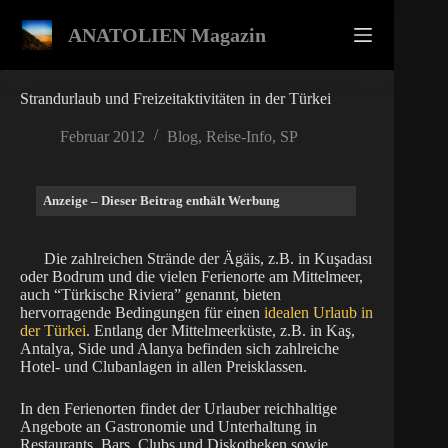
Zum
Inhalt
ANATOLIEN Magazin
springen
Strandurlaub und Freizeitaktivitäten in der Türkei
Februar 2012
Blog
,
Reise-Info
,
SP
Anzeige – Dieser Beitrag enthält Werbung
Die zahlreichen Strände der Ägäis, z.B. in Kuşadası
oder Bodrum und die vielen Ferienorte am Mittelmeer,
auch “Türkische Riviera” genannt, bieten
hervorragende Bedingungen für einen
idealen Urlaub in
der Türkei
. Entlang der Mittelmeerküste, z.B. in Kaş,
Antalya, Side und Alanya befinden sich zahlreiche
Hotel- und Clubanlagen in allen Preisklassen.
In den Ferienorten findet der Urlauber reichhaltige
Angebote an Gastronomie und Unterhaltung in
Restaurants, Bars, Clubs und Diskotheken sowie