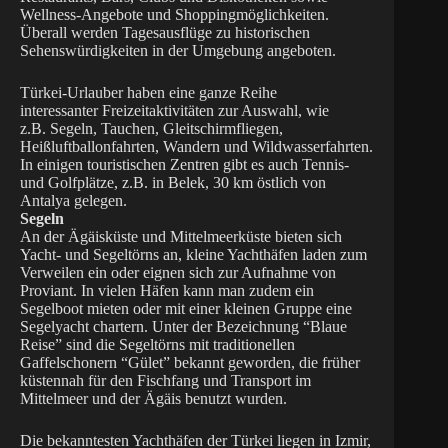
Wellness-Angebote und Shoppingmöglichkeiten.
Überall werden Tagesausflüge zu historischen
Sehenswürdigkeiten in der Umgebung angeboten.
Türkei-Urlauber haben eine ganze Reihe
interessanter Freizeitaktivitäten zur Auswahl, wie
z.B. Segeln, Tauchen, Gleitschirmfliegen,
Heißluftballonfahrten, Wandern und Wildwasserfahrten.
In einigen touristischen Zentren gibt es auch Tennis-
und Golfplätze, z.B. in Belek, 30 km östlich von
Antalya gelegen.
Segeln
An der Ägäisküste und Mittelmeerküste bieten sich
Yacht- und Segeltörns an, kleine Yachthäfen laden zum
Verweilen ein oder eignen sich zur Aufnahme von
Proviant. In vielen Häfen kann man zudem ein
Segelboot mieten oder mit einer kleinen Gruppe eine
Segelyacht chartern. Unter der Bezeichnung “Blaue
Reise” sind die Segeltörns mit traditionellen
Gaffelschonern “Gület” bekannt geworden, die früher
küstennah für den Fischfang und Transport im
Mittelmeer und der Ägäis benutzt wurden.
Die bekanntesten Yachthäfen der Türkei liegen in Izmir,