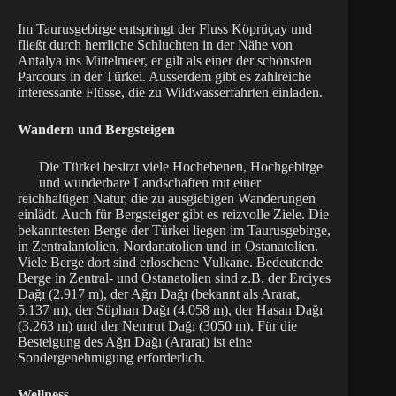
Im Taurusgebirge entspringt der Fluss Köprüçay und
fließt durch herrliche Schluchten in der Nähe von
Antalya ins Mittelmeer, er gilt als einer der schönsten
Parcours in der Türkei. Ausserdem gibt es zahlreiche
interessante Flüsse, die zu Wildwasserfahrten einladen.
Wandern und Bergsteigen
Die Türkei besitzt viele Hochebenen, Hochgebirge
und wunderbare Landschaften mit einer
reichhaltigen Natur, die zu ausgiebigen Wanderungen
einlädt. Auch für Bergsteiger gibt es reizvolle Ziele. Die
bekanntesten Berge der Türkei liegen im Taurusgebirge,
in Zentralantolien, Nordanatolien und in Ostanatolien.
Viele Berge dort sind erloschene Vulkane. Bedeutende
Berge in Zentral- und Ostanatolien sind z.B. der Erciyes
Dağı (2.917 m), der Ağrı Dağı (bekannt als Ararat,
5.137 m), der Süphan Dağı (4.058 m), der Hasan Dağı
(3.263 m) und der Nemrut Dağı (3050 m). Für die
Besteigung des Ağrı Dağı (Ararat) ist eine
Sondergenehmigung erforderlich.
Wellness