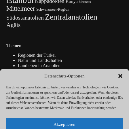
Istanbul
Kappadokien
Konya
Marmara
Mittelmeer
Schwarzmeer-Region
Zentralanatolien
Südostanatolien
Ägäis
Themen
Regionen der Türkei
Natur und Landschaften
Landleben in Anatolien
Kunsthandwerk
Geschichte
Datenschutz-Optionen
Istanbul
Blickpunkte
Um dir ein optimales Erlebnis zu bieten, verwenden wir Technologien wie Cookies,
Reise-Info
um Geräteinformationen zu speichern und/oder darauf zuzugreifen. Wenn du diesen
Technologien zustimmst, können wir Daten wie das Surfverhalten oder eindeutige IDs
auf dieser Website verarbeiten. Wenn du deine Einwilligung nicht erteilst oder
zurückziehst, können bestimmte Merkmale und Funktionen beeinträchtigt werden.
Über
Redaktion
Akzeptieren
Kalender