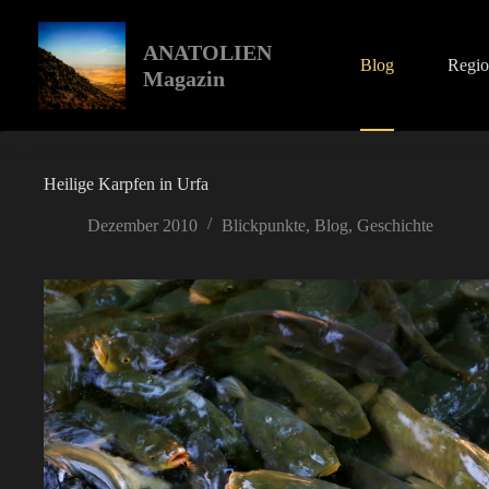
Zum
Inhalt
springen
ANATOLIEN
Blog
Regi
Magazin
Heilige Karpfen in Urfa
Dezember 2010
Blickpunkte
,
Blog
,
Geschichte