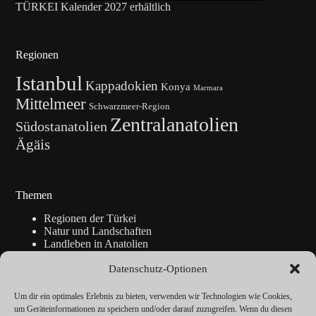
TÜRKEI Kalender 2027 erhältlich
Regionen
Istanbul
Kappadokien
Konya
Marmara
Mittelmeer
Schwarzmeer-Region
Zentralanatolien
Südostanatolien
Ägäis
Themen
Regionen der Türkei
Natur und Landschaften
Landleben in Anatolien
Kunsthandwerk
Datenschutz-Optionen
Geschichte
Istanbul
Blickpunkte
Um dir ein optimales Erlebnis zu bieten, verwenden wir Technologien wie Cookies,
Reise-Info
um Geräteinformationen zu speichern und/oder darauf zuzugreifen. Wenn du diesen