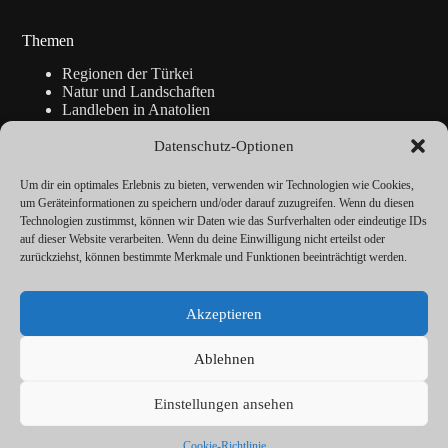
Themen
Regionen der Türkei
Natur und Landschaften
Landleben in Anatolien
Kunsthandwerk
Geschichte
Datenschutz-Optionen
Istanbul
Blickpunkte
Um dir ein optimales Erlebnis zu bieten, verwenden wir Technologien wie Cookies,
Reise-Info
um Geräteinformationen zu speichern und/oder darauf zuzugreifen. Wenn du diesen
Technologien zustimmst, können wir Daten wie das Surfverhalten oder eindeutige IDs
auf dieser Website verarbeiten. Wenn du deine Einwilligung nicht erteilst oder
zurückziehst, können bestimmte Merkmale und Funktionen beeinträchtigt werden.
Über
Redaktion
Akzeptieren
Kalender
Vorträge
Datenschutz
Ablehnen
Cookie-Richtlinie (EU)
Impressum
Einstellungen ansehen
© ANATOLIEN Magazin 2026
Cookie-Richtlinie