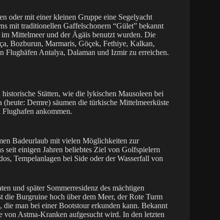
n oder mit einer kleinen Gruppe eine Segelyacht
ns mit traditionellen Gaffelschonern “Gület” bekannt
t im Mittelmeer und der Ägäis benutzt wurden. Die
tça, Bozburun, Marmaris, Göçek, Fethiye, Kalkan,
en Flughäfen Antalya, Dalaman und Izmir zu erreichen.
historische Stätten, wie die lykischen Mausoleen bei
a (heute: Demre) säumen die türkische Mittelmeerküste
en Flughafen ankommen.
men Badeurlaub mit vielen Möglichkeiten zur
 seit einigen Jahren beliebtes Ziel von Golfspielern
endos, Tempelanlagen bei Side oder der Wasserfall von
iraten und später Sommerresidenz des mächtigen
st die Burgruine hoch über dem Meer, der Rote Turm
, die man bei einer Bootstour erkunden kann. Bekannt
e von Astma-Kranken aufgesucht wird. In den letzten