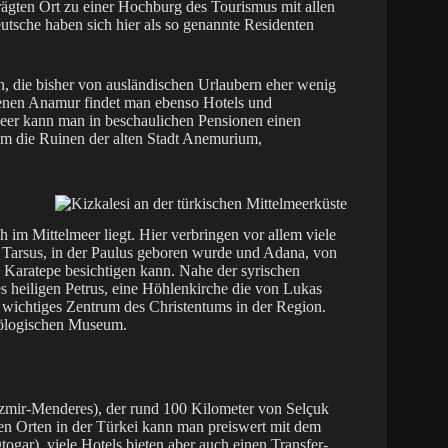
rägten Ort zu einer Hochburg des Tourismus mit allen
tsche haben sich hier als so genannte Residenten
an, die bisher von ausländischen Urlaubern eher wenig
egenen Anamur findet man ebenso Hotels und
Meer kann man in beschaulichen Pensionen einen
em die Ruinen der alten Stadt Anemurium,
im Mittelmeer liegt. Hier verbringen vor allem viele
e Tarsus, in der Paulus geboren wurde und Adana, von
g Karatepe besichtigen kann. Nahe der syrischen
es heiligen Petrus, eine Höhlenkirche die von Lukas
n wichtiges Zentrum des Christentums in der Region.
äölogischen Museum.
(Izmir-Menderes), der rund 100 Kilometer von Selçuk
ren Orten in der Türkei kann man preiswert mit dem
gar), viele Hotels bieten aber auch einen Transfer-