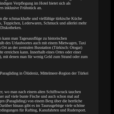
ändigen Verpflegung im Hotel bietet sich als
s inklusive Frühstück an.
an die schmackhafte und vielfältige türkische Küche
k, Teppichen, Lederwaren, Schmuck und allerlei mehr
 Diskotheken.
en kann man Tagesausflüge zu historischen
halb des Urlaubsortes auch mit einem Mietwagen, Taxi
Ort an der zentralen Busstation (Türkisch: Otogar)
te erreichen kann. Innerhalb eines Ortes oder einer
), mit denen man für wenig Geld zum Strand oder zum
er, wo man nach einem alten Schiffswrack tauchen
 auf viele bunte Fische und auch schon mal auf
gen (Paragliding) von einem Berg über die herrliche
Darüber hinaus gibt es im Taurusgebirge viele schöne
dingungen für Rafting, Kanufahrten und Rudersport.