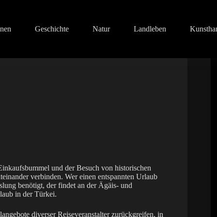
onen
Geschichte
Natur
Landleben
Kunstha
 Einkaufsbummel und der Besuch von historischen
miteinander verbinden. Wer einen entspannten Urlaub
ng benötigt, der findet an der Ägäis- und
laub in der Türkei.
angebote diverser Reiseveranstalter zurückgreifen, in