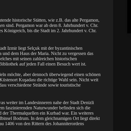
ende historische Stätten, wie z.B. das alte Pergamon,
gen sind. Pergamon war ab dem 8. Jahrhundert v. Chr.
 Königreich, bis die Stadt im 2. Jahrhundert v. Chr.
dt Izmir liegt Selçuk mit der byzantinischen
a und dem Haus der Maria. Nicht zu vergessen das
ches mit seinen zahlreichen historischen
bliothek auf jeden Fall einen Besuch wert ist.
deln möchte, aber dennoch überwiegend einen schönen
üstenort Kuşadası die richtige Wahl sein. Nicht weit
ası verschiedene Strände sowie touristische
was weiter im Landesinneren nahe der Stadt Denizli
em faszinierenden Naturwunder befinden sich die
nd der Thermalquellen ein Kurbad war. Ein weiteres
lbinsel Bodrum. In dem gleichnamigen Ort liegt direkt
Bau 1406 von den Rittern des Johanniterordens