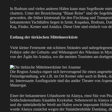
In Bodrum und vielen anderen Häfen kann man Segelboote miete
chartern. Unter der Bezeichnung “Blaue Reise” sind die Segeltör
geworden, die früher küstennah für den Fischfang und Transpor
bekanntesten Yachthäfen liegen in Izmir, Kuşadası, Bodrum, Da
Kaş, Finike, Kemer und Antalya. Diese Orte sind einfach von d
Entlang der türkischen Mittelmeerküste
Viele kleine Ferienorte mit schönen Stränden und nahegelegenen 
Fethiye oder der Geburts- und Wirkungsort des Nikolaus in Myr
von der Ägäis bis Antalya, wo die meisten Touristen am dortig
Die Region Antalya eignet sich hervorragend für einen angeneh
Freizeitgestaltung, wie z.B. im Ort Kemer oder auch in Belek, das
ist. Interessante Ausflugsziele sind das antike Theater von Asp
Manavgat.
Einer der bekanntesten Urlaubsorte ist Alanya, einst Sitz von P
Seldschukensultans Alaaddin Keykubat. Sehenswert in Alanya i
und die mittelalterliche Werft am Hafen sowie imposante Höhlen
wurde Alanya zunächst wegen der Stalaktitenhöhle Damlataş, di