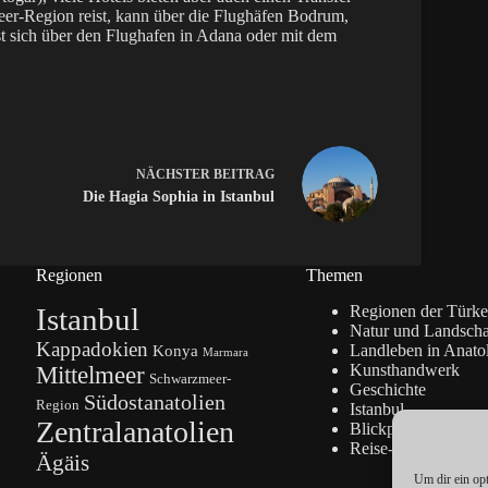
meer-Region reist, kann über die Flughäfen Bodrum,
st sich über den Flughafen in Adana oder mit dem
NÄCHSTER
BEITRAG
Die Hagia Sophia in Istanbul
Regionen
Themen
Istanbul
Regionen der Türke
Natur und Landscha
Kappadokien
Konya
Landleben in Anato
Marmara
Kunsthandwerk
Mittelmeer
Schwarzmeer-
Geschichte
Südostanatolien
Region
Istanbul
Zentralanatolien
Blickpunkte
Reise-Info
Ägäis
Um dir ein op