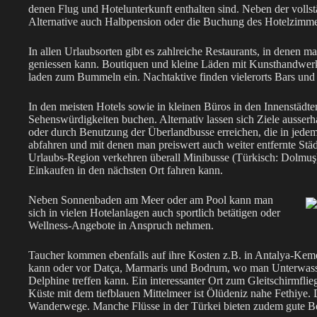
denen Flug und Hotelunterkunft enthalten sind. Neben der vollst
Alternative auch Halbpension oder die Buchung des Hotelzimmer
In allen Urlaubsorten gibt es zahlreiche Restaurants, in denen m
geniessen kann. Boutiquen und kleine Läden mit Kunsthandwer
laden zum Bummeln ein. Nachtaktive finden vielerorts Bars und
In den meisten Hotels sowie in kleinen Büros in den Innenstädt
Sehenswürdigkeiten buchen. Alternativ lassen sich Ziele ausser
oder durch Benutzung der Überlandbusse erreichen, die in jedem 
abfahren und mit denen man preiswert auch weiter entfernte Städ
Urlaubs-Region verkehren überall Minibusse (Türkisch: Dolmuş
Einkaufen in den nächsten Ort fahren kann.
Neben Sonnenbaden am Meer oder am Pool kann man
sich in vielen Hotelanlagen auch sportlich betätigen oder
Wellness-Angebote in Anspruch nehmen.
Taucher kommen ebenfalls auf ihre Kosten z.B. in Antalya-Kem
kann oder vor Datça, Marmaris und Bodrum, wo man Unterwasser
Delphine treffen kann. Ein interessanter Ort zum Gleitschirmflie
Küste mit dem tiefblauen Mittelmeer ist Ölüdeniz nahe Fethiye. 
Wanderwege. Manche Flüsse in der Türkei bieten zudem gute Be