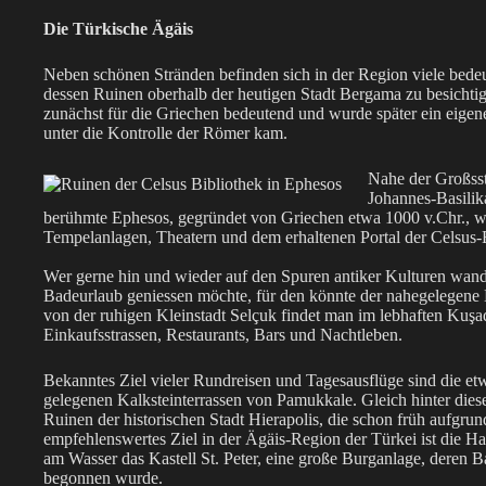
Die Türkische Ägäis
Neben schönen Stränden befinden sich in der Region viele bedeut
dessen Ruinen oberhalb der heutigen Stadt Bergama zu besichti
zunächst für die Griechen bedeutend und wurde später ein eigenes
unter die Kontrolle der Römer kam.
Nahe der Großssta
Johannes-Basilik
berühmte Ephesos, gegründet von Griechen etwa 1000 v.Chr., wel
Tempelanlagen, Theatern und dem erhaltenen Portal der Celsus-Bi
Wer gerne hin und wieder auf den Spuren antiker Kulturen wan
Badeurlaub geniessen möchte, für den könnte der nahegelegene K
von der ruhigen Kleinstadt Selçuk findet man im lebhaften Kuşad
Einkaufsstrassen, Restaurants, Bars und Nachtleben.
Bekanntes Ziel vieler Rundreisen und Tagesausflüge sind die et
gelegenen Kalksteinterrassen von Pamukkale. Gleich hinter dies
Ruinen der historischen Stadt Hierapolis, die schon früh aufgru
empfehlenswertes Ziel in der Ägäis-Region der Türkei ist die Ha
am Wasser das Kastell St. Peter, eine große Burganlage, deren 
begonnen wurde.