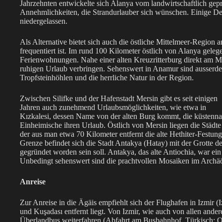
Jahrzehnten entwickelte sich Alanya vom landwirtschaftlich gep
Annehmlichkeiten, die Strandurlauber sich wünschen. Einige Deu
niedergelassen.
Als Alternative bietet sich auch die östliche Mittelmeer-Region 
frequentiert ist. Im rund 100 Kilometer östlich von Alanya gel
Ferienwohnungen. Nahe einer alten Kreuzritterburg direkt am 
ruhigen Urlaub verbringen. Sehenswert in Anamur sind ausserd
Tropfsteinhöhlen und die herrliche Natur in der Region.
Zwischen Silifke und der Hafenstadt Mersin gibt es seit einigen
Jahren auch zunehmend Urlaubsmöglichkeiten, wie etwa in
Kızkalesi, dessen Name von der alten Burg kommt, die küstennah 
Einheimische ihren Urlaub. Östlich von Mersin liegen die Städt
der aus man etwa 70 Kilometer entfernt die alte Hethiter-Festun
Grenze befindet sich die Stadt Antakya (Hatay) mit der Grotte d
gegründet worden sein soll. Antakya, das alte Antiochia, war ei
Unbedingt sehenswert sind die prachtvollen Mosaiken im Arch
Anreise
Zur Anreise in die Ägäis empfiehlt sich der Flughafen in Izmir 
und Kuşadası entfernt liegt. Von Izmir, wie auch von allen ande
Überlandbus weiterfahren (Abfahrt am Busbahnhof, Türkisch: Oto