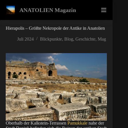
Zum
Inhalt
ANATOLIEN Magazin
springen
Hierapolis – Größte Nekropole der Antike in Anatolien
Juli 2024
Blickpunkte
,
Blog
,
Geschichte
,
Mag
Oberhalb der Kalkstein-Terrassen
Pamukkale
nahe der