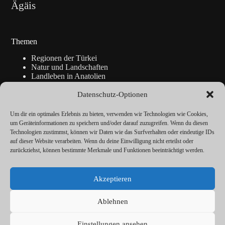
Ägäis
Themen
Regionen der Türkei
Natur und Landschaften
Landleben in Anatolien
Kunsthandwerk
Geschichte
Datenschutz-Optionen
Istanbul
Blickpunkte
Um dir ein optimales Erlebnis zu bieten, verwenden wir Technologien wie Cookies,
Reise-Info
um Geräteinformationen zu speichern und/oder darauf zuzugreifen. Wenn du diesen
Technologien zustimmst, können wir Daten wie das Surfverhalten oder eindeutige IDs
auf dieser Website verarbeiten. Wenn du deine Einwilligung nicht erteilst oder
zurückziehst, können bestimmte Merkmale und Funktionen beeinträchtigt werden.
Über
Redaktion
Akzeptieren
Kalender
Vorträge
Datenschutz
Ablehnen
Cookie-Richtlinie (EU)
Impressum
Einstellungen ansehen