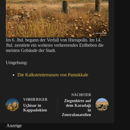
Im 6. Jhd. begann der Verfall von Hierapolis. Im 14.
Jhd. zerstörte ein weiteres verheerendes Erdbeben die
meisten Gebäude der Stadt.
Umgebung:
Die Kalksteinterrassen von Pamukkale
NÄCHSTER
VORHERIGER
Ziegenhirte auf
Uçhisar in
dem Karadağı
Kappadokien
in
Zentralanatolien
Anzeige