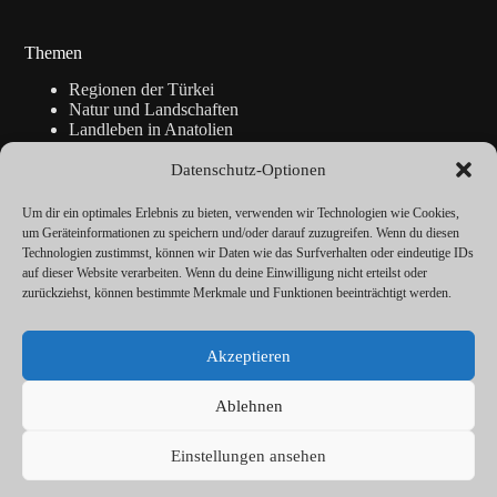
Themen
Regionen der Türkei
Natur und Landschaften
Landleben in Anatolien
Kunsthandwerk
Geschichte
Datenschutz-Optionen
Istanbul
Blickpunkte
Um dir ein optimales Erlebnis zu bieten, verwenden wir Technologien wie Cookies,
Reise-Info
um Geräteinformationen zu speichern und/oder darauf zuzugreifen. Wenn du diesen
Technologien zustimmst, können wir Daten wie das Surfverhalten oder eindeutige IDs
auf dieser Website verarbeiten. Wenn du deine Einwilligung nicht erteilst oder
zurückziehst, können bestimmte Merkmale und Funktionen beeinträchtigt werden.
Über
Redaktion
Akzeptieren
Kalender
Vorträge
Datenschutz
Ablehnen
Cookie-Richtlinie (EU)
Impressum
Einstellungen ansehen
© ANATOLIEN Magazin 2026