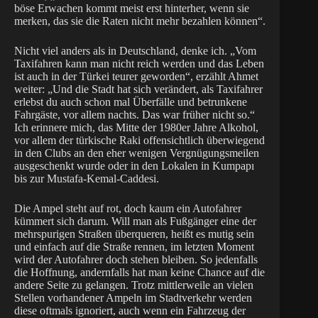
böse Erwachen kommt meist erst hinterher, wenn sie
merken, das sie die Raten nicht mehr bezahlen können“.
Nicht viel anders als in Deutschland, denke ich. „Vom
Taxifahren kann man nicht reich werden und das Leben
ist auch in der Türkei teurer geworden“, erzählt Ahmet
weiter: „Und die Stadt hat sich verändert, als Taxifahrer
erlebst du auch schon mal Überfälle und betrunkene
Fahrgäste, vor allem nachts. Das war früher nicht so.“
Ich erinnere mich, das Mitte der 1980er Jahre Alkohol,
vor allem der türkische Raki offensichtlich überwiegend
in den Clubs an den eher wenigen Vergnügungsmeilen
ausgeschenkt wurde oder in den Lokalen in Kumpapı
bis zur Mustafa-Kemal-Caddesi.
Die Ampel steht auf rot, doch kaum ein Autofahrer
kümmert sich darum. Will man als Fußgänger eine der
mehrspurigen Straßen überqueren, heißt es mutig sein
und einfach auf die Straße rennen, im letzten Moment
wird der Autofahrer doch stehen bleiben. So jedenfalls
die Hoffnung, andernfalls hat man keine Chance auf die
andere Seite zu gelangen. Trotz mittlerweile an vielen
Stellen vorhandener Ampeln im Stadtverkehr werden
diese oftmals ignoriert, auch wenn ein Fahrzeug der