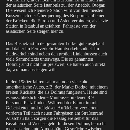
der asiatischen Seite Istanbuls zu, der Anadolu Otogar.
Die wesentlich kleinere Station wird von den meisten
Bussen nach der Überquerung des Bosporus auf einer
der Brücken, die Europa und Asien verbinden, als letzte
Station in Istanbul angefahren. Fahrgäste von der
asiatischen Seite steigen hier zu.
Das Busnetz ist in der gesamten Türkei gut ausgebaut
und daher im Fernverkehr Hauptverkehrsmittel. Im
Stadtverkehr sind neben den großen Linienbussen auch
viele Sammeltaxis unterwegs. Die so genannten
Dolmuş sind nicht nur preiswert, sie halten auch direkt
da, wo man aussteigen will.
In den 1980er Jahren sah man noch viele alte
amerikanische Autos, z.B. der Marke Dodge, mit einem
breiten Rücksitz, die als Dolmuş fungierten. Heute sind
es ausschließlich kleine Minibusse, in denen 8-9
Personen Platz finden. Während der Fahrer im mit
Gebetsketten und religiösen Aufklebern verzierten
vorderen Teil nach neuen Fahrgästen am Straßenrand
Ausschau hält, sorgen die Passagiere selbst für das
Bezahlen und Wechselgeld. In diesen Dolmuş herrscht
meistens eine gute Atmosphäre, Gespräche zwischen