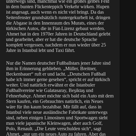
unterwegs sind, manchmal wie ein großes gelbes Feld
in dem bunten Flickenteppich Verkehr wirken. Hupen
ist angesagt, auch wenn es nicht viel bringt. Da das
Seitenfenster grundsätzlich runtergekurbelt ist, dringen
die Abgase in den Innenraum des Murats, eines der
türkischen Autos, die in Fiat-Lizenz gebaut werden.
Ahmet hat in den 1970er Jahren in Deutschland gelebt
und gearbeitet, aber er hat die deutsche Sprache
komplett vergessen, nachdem er nun wieder über 25
Jahre in Istanbul lebt und Taxi fährt.
Nur die Namen deutscher Fußballstars jener Jahre sind
ihm in Erinnerung geblieben. „Müller, Breitner,
Beckenbauer“ ruft er und lacht. „Deutschen Fußball
habe ich immer gerne gesehen“, spricht er auf türkisch
weiter. Und natürlich erwähnt er die Istanbuler
Fußballvereine wie Galatasaray, Beşiktaş und
Fehnerbahçe. Ahmet möchte sich bald ein Auto mit dem
Stern kaufen, ein Gebrauchtes natürlich, ein Neues
wäre für ihn kaum bezahlbar. Mir fällt auf, dass in
Istanbul viele neue ausländische Fabrikate unterwegs
sind, neben einigen Limosinen und Sportwagen sieht
man viele japanische Kleinwagen, aber auch Golf,
Polo, Renault. „Die Leute verschulden sich“, sagt
Ahmet, „nur um ein neues Auto zu fahren. Aber das