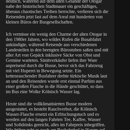
deutlich, während auf dem alten Gelände der Otogar
nahe der historischen Stadtmauer ein geschäftiges,
überaus chaotisches Treiben herrschte, verlieren sich die
Reisenden jetzt fast auf dem Areal mit hunderten von
kleinen Büros der Busgesellschaften.
Ich vermisse ein wenig den Charme der alten Otogar in
den 1980er Jahren, wo wildes Rufen die Busabfahrt
ankündigte, während Reisende aus verschiedenen
Landesteilen in den beengten Bürostuben saßen und mit
aller Art von Gepäck inklusive Säcke von Obst und
Gemüse warteten. Simitverkäufer liefen ihre Ware
anpreisend durch die Busse, bevor sich das Fahrzeug
mit viel Huperei in Bewegung setzte. Ein
kettenrauchender Busfahrer drehte türkische Musik laut
an und den Reisenden wurde erst einmal Parfüm aus
einer großen Flasche in die Hände geschüttet, so dass
im Bus eine Wolke Kölnisch Wasser lag.
Heute sind die vollklimatisierten Busse modern
ausgestattet, es besteht Rauchverbot, die Kölnisch
Wasser-Flasche ersetzt ein Erfrischungstuch und es
werden auf den langen Fahrten Tee, Kaffee, Wasser
und Softdrinks gereicht, alles im Fahrpreis inbegriffen.
Wie früher geht es noch am Busbahnhof in Harem auf