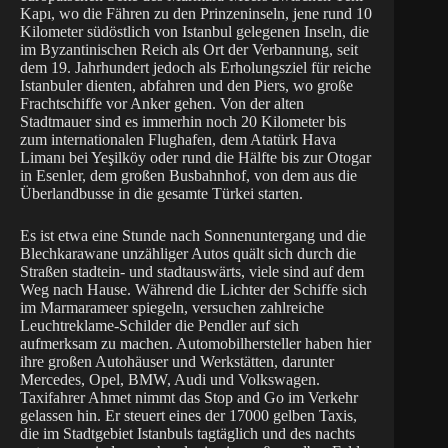
Kapı, wo die Fähren zu den Prinzeninseln, jene rund 10
Kilometer südöstlich von Istanbul gelegenen Inseln, die
im Byzantinischen Reich als Ort der Verbannung, seit
dem 19. Jahrhundert jedoch als Erholungsziel für reiche
Istanbuler dienten, abfahren und den Piers, wo große
Frachtschiffe vor Anker gehen. Von der alten
Stadtmauer sind es immerhin noch 20 Kilometer bis
zum internationalen Flughafen, dem Atatürk Hava
Limanı bei Yeşilköy oder rund die Hälfte bis zur Otogar
in Esenler, dem großen Busbahnhof, von dem aus die
Überlandbusse in die gesamte Türkei starten.
Es ist etwa eine Stunde nach Sonnenuntergang und die
Blechkarawane unzähliger Autos quält sich durch die
Straßen stadtein- und stadtauswärts, viele sind auf dem
Weg nach Hause. Während die Lichter der Schiffe sich
im Marmarameer spiegeln, versuchen zahlreiche
Leuchtreklame-Schilder die Pendler auf sich
aufmerksam zu machen. Automobilhersteller haben hier
ihre großen Autohäuser und Werkstätten, darunter
Mercedes, Opel, BMW, Audi und Volkswagen.
Taxifahrer Ahmet nimmt das Stop and Go im Verkehr
gelassen hin. Er steuert eines der 17000 gelben Taxis,
die im Stadtgebiet Istanbuls tagtäglich und des nachts