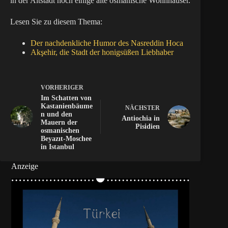
in der Altstadt noch einige alte osmanische Wohnhäuser.
Lesen Sie zu diesem Thema:
Der nachdenkliche Humor des Nasreddin Hoca
Akşehir, die Stadt der honigsüßen Liebhaber
VORHERIGER
Im Schatten von
Kastanienbäume
NÄCHSTER
n und den
Antiochia in
Mauern der
Pisidien
osmanischen
Beyazıt-Moschee
in Istanbul
Anzeige