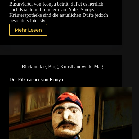
Basarviertel von Konya betritt, duftet es herrlich
nach Kräutern. Im Innern von Yafes Sinops
Kräuterapotheke sind die natürlichen Düfte jedoch
besonders intensiv.
Mehr Lesen
Der
Kräuterapotheker
im
alten
Basarviertel
von
Blickpunkte
,
Blog
,
Kunsthandwerk
,
Mag
Konya
Der Filzmacher von Konya