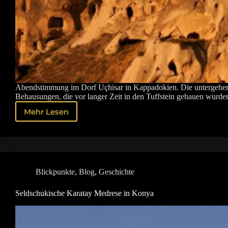
Abendstimmung im Dorf Uçhisar in Kappadokien. Die untergehende
Behausungen, die vor langer Zeit in den Tuffstein gehauen wurde
Mehr Lesen
Abendstimmung
in
Uçhisar
Blickpunkte
,
Blog
,
Geschichte
Seldschukische Karatay Medrese in Konya