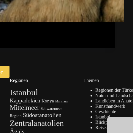
en
Regionen
Themen
Istanbul
Regionen der Türke
Natur und Landscha
Kappadokien
Konya
Landleben in Anato
Marmara
Kunsthandwerk
Mittelmeer
Schwarzmeer-
Geschichte
Südostanatolien
Region
Istanbul
Zentralanatolien
Blickpunkte
Reise-Info
Ägäis