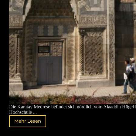
Die Karatay Medrese befindet sich nördlich vom Alaaddin Hügel
Hochschule ...
Mehr Lesen
Seldschukische
Karatay
Medrese