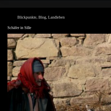
in
Konya
Blickpunkte
,
Blog
,
Landleben
Schäfer in Sille