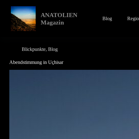
Zum
Inhalt
springen
ANATOLIEN
Blog
Regi
Magazin
Blickpunkte
,
Blog
Abendstimmung in Uçhisar