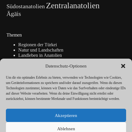
Zentralanatolien
Südostanatolien
Ägäis
Themen
Regionen der Türkei
Natur und Landschaften
Landleben in Anatolien
Kunsthandwerk
Geschichte
Datenschutz-Optionen
Istanbul
Blickpunkte
Um dir ein optimales Erlebnis zu bieten, verwenden wir Technologien wie Cookies,
Reise-Info
um Geräteinformationen zu speichern und/oder darauf zuzugreifen. Wenn du diesen
Technologien zustimmst, können wir Daten wie das Surfverhalten oder eindeutige IDs
auf dieser Website verarbeiten. Wenn du deine Einwilligung nicht erteilst oder
zurückziehst, können bestimmte Merkmale und Funktionen beeinträchtigt werden.
Über
Redaktion
Akzeptieren
Kalender
Vorträge
Datenschutz
Ablehnen