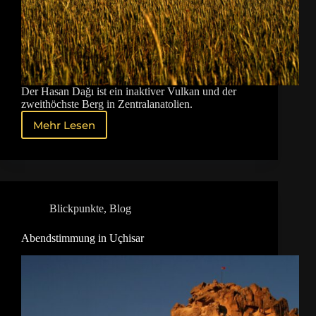
Der Hasan Dağı ist ein inaktiver Vulkan und der
zweithöchste Berg in Zentralanatolien.
Mehr Lesen
Hasan
Dağı
–
Schichtvulkan
in
Zentralanatolien
Blickpunkte
,
Blog
Abendstimmung in Uçhisar